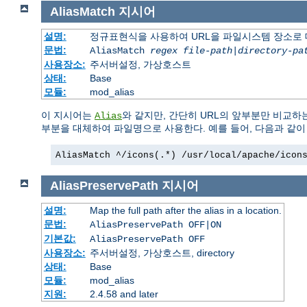
AliasMatch
지시어
설명:
정규표현식을 사용하여 URL을 파일시스템 장소로
문법:
AliasMatch
regex
file-path
|
directory-pa
사용장소:
주서버설정, 가상호스트
상태:
Base
모듈:
mod_alias
이 지시어는
와 같지만, 간단히 URL의 앞부분만 비교하
Alias
부분을 대체하여 파일명으로 사용한다. 예를 들어, 다음과 같
AliasMatch ^/icons(.*) /usr/local/apache/icon
AliasPreservePath
지시어
설명:
Map the full path after the alias in a location.
문법:
AliasPreservePath OFF|ON
기본값:
AliasPreservePath OFF
사용장소:
주서버설정, 가상호스트, directory
상태:
Base
모듈:
mod_alias
지원:
2.4.58 and later