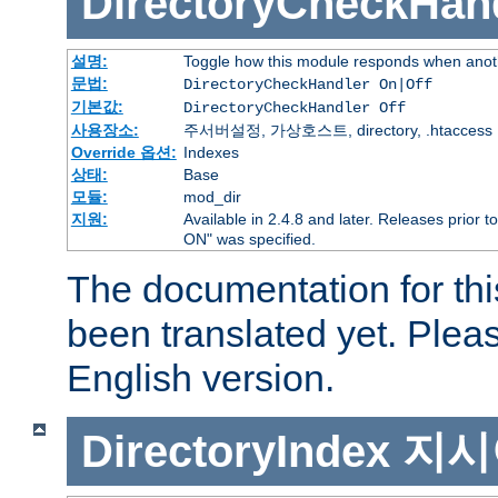
DirectoryCheckHan
설명:
Toggle how this module responds when anoth
문법:
DirectoryCheckHandler On|Off
기본값:
DirectoryCheckHandler Off
사용장소:
주서버설정, 가상호스트, directory, .htaccess
Override 옵션:
Indexes
상태:
Base
모듈:
mod_dir
지원:
Available in 2.4.8 and later. Releases prior t
ON" was specified.
The documentation for thi
been translated yet. Plea
English version.
DirectoryIndex
지시