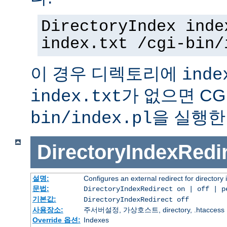
DirectoryIndex inde
index.txt /cgi-bin/
이 경우 디렉토리에
inde
가 없으면 C
index.txt
을 실행한
bin/index.pl
DirectoryIndexRedi
설명:
Configures an external redirect for directory
문법:
DirectoryIndexRedirect on | off | 
기본값:
DirectoryIndexRedirect off
사용장소:
주서버설정, 가상호스트, directory, .htaccess
Override 옵션:
Indexes