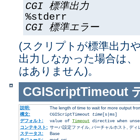
CGI 標準出力
%stderr
CGI 標準エラー
(スクリプトが標準出力
出力しなかった場合は、 %std
はありません)。
CGIScriptTimeout
説明:
The length of time to wait for more output f
構文:
CGIScriptTimeout
time
[s|ms]
デフォルト:
value of
Timeout
directive when unse
コンテキスト:
サーバ設定ファイル, バーチャルホスト, ディレクトリ
ステータス:
Base
モジュール:
mod_cgi