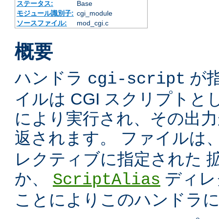
ステータス:
Base
モジュール識別子:
cgi_module
ソースファイル:
mod_cgi.c
概要
ハンドラ
が
cgi-script
イルは CGI スクリプトと
により実行され、その出力
返されます。 ファイルは
レクティブに指定された 
か、
ディレ
ScriptAlias
ことによりこのハンドラ