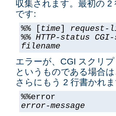
収集されます。最初の 2
です:
%% [
time
]
request-l
%%
HTTP-status
CGI-
filename
エラーが、CGI スクリ
というものである場合は
さらにもう 2 行書かれま
%%error
error-message